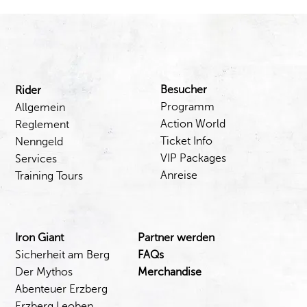
Besucher
Rider
Programm
Allgemein
Action World
Reglement
Ticket Info
Nenngeld
VIP Packages
Services
Anreise
Training Tours
Iron Giant
Partner werden
Sicherheit am Berg
FAQs
Der Mythos
Merchandise
Abenteuer Erzberg
Erzberg Leoben