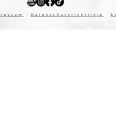
pressum
Datenschutzrichtlinie
A