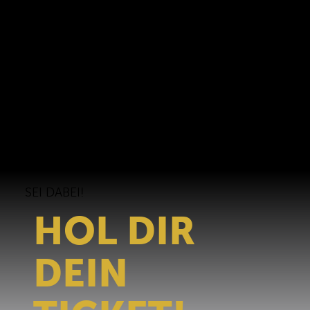
Erzbergrodeo Arena bis hin zu unseren mobilen
Branding-Teams und dem einzigartigen
Transportservice für die internationale Presse sind
die geländegängigen Fahrzeuge unentbehrlich für
den reibungslosen Ablauf hinter den Kulissen.“,
beschreibt Organisationsleiter Mark Schilling die
wichtige Zusammenarbeit mit Segway
Powersports.
SEI DABEI!
HOL DIR
DEIN