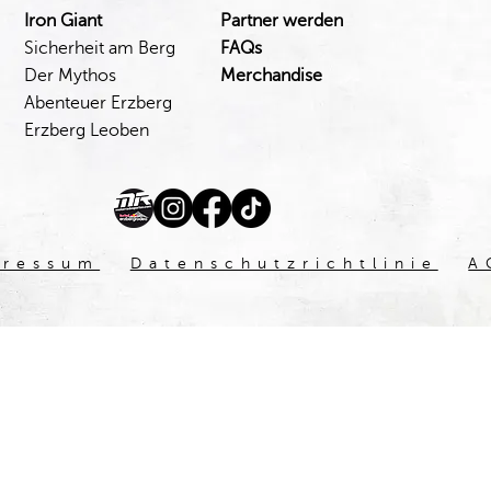
Iron Giant
Partner werden
Sicherheit am Berg
FAQs
Der Mythos
Merchandise
Abenteuer Erzberg
Erzberg Leoben
pressum
Datenschutzrichtlinie
A