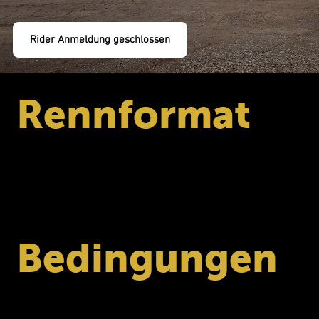
Rider Anmeldung geschlossen
Rennformat
Prologstrecke
: ca. 13 km
Zwei Läufe
(Freitag & Samstag)
Beste Zeit
wird gewertet
Start nach den Motorradklassen
Bedingungen
Zugelassen
: ATVs (Quads mit Lenkersteuerung)
Nicht erlaubt
: UTVs / Side-by-Side Fahrzeuge