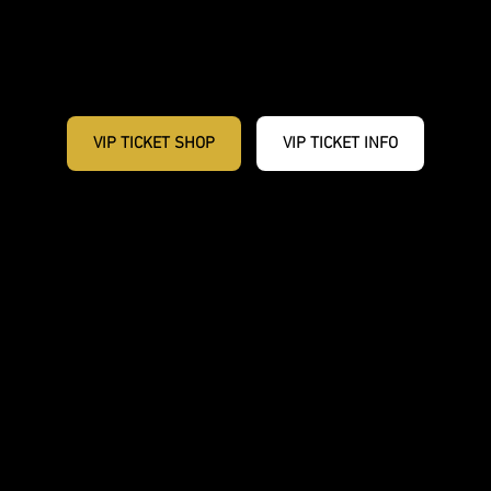
Zugang zu den spektakulärsten Streckenabschnitten
Individuelle Betreuung durch Guides
Komplette Ausrüstung inklusive
VIP TICKET SHOP
VIP TICKET INFO
Red Bull
Erzbergrodeo
2026: Comeback
der Quad-Klasse