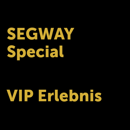
Maximal
: 1000 ccm Hubraum
Voraussetzung
: Fahrzeug ist straßenzulassungsfähig
SEGWAY
Special
Fahrer auf Segway-Quads erhalten 100 € Startgeld-
Ermäßigung
VIP Erlebnis
Mit dem VIP-PLATIN-Ticket erhalten Besucher ein
exklusives Erlebnis:
Geführte Touren mit Quads