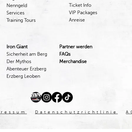
Ticket Info
Nenngeld
VIP Packages
Services
Anreise
Training Tours
Iron Giant
Partner werden
Sicherheit am Berg
FAQs
Der Mythos
Merchandise
Abenteuer Erzberg
Erzberg Leoben
pressum
Datenschutzrichtlinie
A