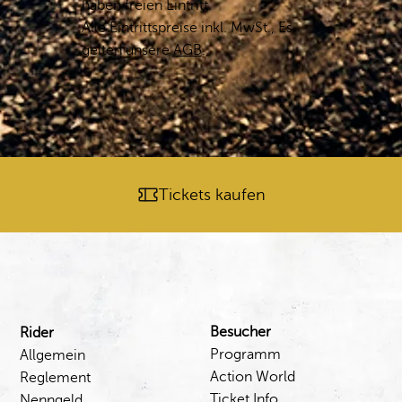
haben freien Eintritt.
Alle Eintrittspreise inkl. MwSt., Es
gelten unsere
AGB
.
Tickets kaufen
Besucher
Rider
Programm
Allgemein
Action World
Reglement
Ticket Info
Nenngeld