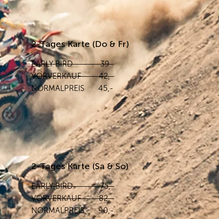
2-Tages Karte (Do & Fr)
EARLY BIRD 39-
VORVERKAUF 42,-
NORMALPREIS 45,-
2-Tages Karte (Sa & So)
EARLY BIRD 75,-
VORVERKAUF 82,-
NORMALPREIS 90,-