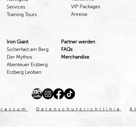
VIP Packages
Services
Anreise
Training Tours
Iron Giant
Partner werden
Sicherheit am Berg
FAQs
Der Mythos
Merchandise
Abenteuer Erzberg
Erzberg Leoben
pressum
Datenschutzrichtlinie
A