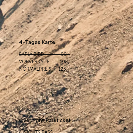
4-Tages Karte
EARLY BIRD 99,-
VORVERKAUF 108,-
NORMALPREIS 123,-
Overnight Parkticket
4 NIGHTS PASS