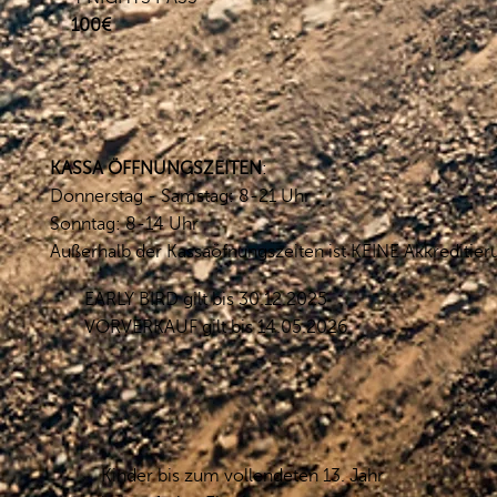
100€
KASSA ÖFFNUNGSZEITEN
:
Donnerstag - Samstag: 8-21 Uhr
Sonntag: 8-14 Uhr
Außerhalb der Kassaöfnungszeiten ist KEINE Akkreditie
EARLY BIRD gilt bis 30.12.2025
VORVERKAUF gilt bis 14.05.2026
Kinder bis zum vollendeten 13. Jahr