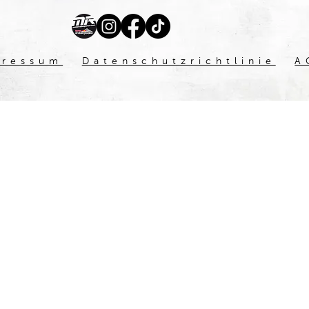
pressum
Datenschutzrichtlinie
A