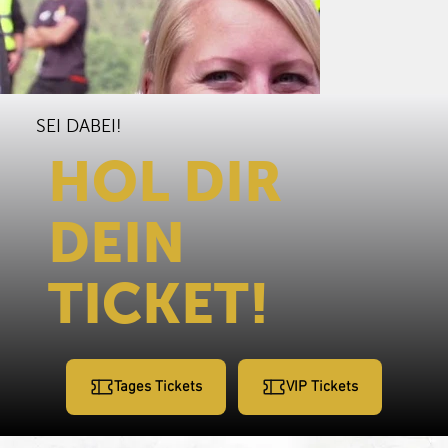
SEI DABEI!
HOL DIR
DEIN
TICKET!
Tages Tickets
VIP Tickets