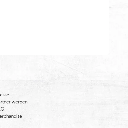
resse
artner werden
AQ
erchandise